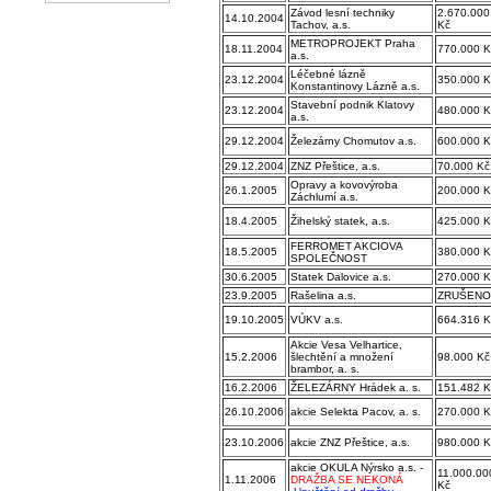
Závod lesní techniky
2.670.000
14.10.2004
Tachov, a.s.
Kč
METROPROJEKT Praha
18.11.2004
770.000 K
a.s.
Léčebné lázně
23.12.2004
350.000 K
Konstantinovy Lázně a.s.
Stavební podnik Klatovy
23.12.2004
480.000 K
a.s.
29.12.2004
Železárny Chomutov a.s.
600.000 K
29.12.2004
ZNZ Přeštice, a.s.
70.000 Kč
Opravy a kovovýroba
26.1.2005
200.000 K
Záchlumí a.s.
18.4.2005
Žihelský statek, a.s.
425.000 K
FERROMET AKCIOVA
18.5.2005
380.000 K
SPOLEČNOST
30.6.2005
Statek Dalovice a.s.
270.000 K
23.9.2005
Rašelina a.s.
ZRUŠENO
19.10.2005
VÚKV a.s.
664.316 K
Akcie Vesa Velhartice,
15.2.2006
šlechtění a množení
98.000 Kč
brambor, a. s.
16.2.2006
ŽELEZÁRNY Hrádek a. s.
151.482 K
26.10.2006
akcie Selekta Pacov, a. s.
270.000 K
23.10.2006
akcie ZNZ Přeštice, a.s.
980.000 K
akcie OKULA Nýrsko a.s. -
11.000.00
1.11.2006
DRAŽBA SE NEKONÁ
Kč