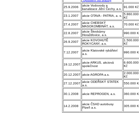
Upuštění od dražby
akcie Vodovody a
25.9.2006
91.000 Kč
kanalizace Jižní Čechy, a.s.
5.860.000
23.1.2007
akcie OTAVA - PATRIA, a. s.
Kč
akcie CHEBSKÝ
27.4.2007
70.000 Kč
MASOKOMBINÁT, a.s.
akcie Škrobárny
22.8.2007
990.000 K
Horažďovice, a.s.
akcie KOVOHUTĚ
1.500.000
26.9.2007
ROKYCANY, a.s.
Kč
akcie Klatovské rybářství
7.12.2007
990.000 K
a.s.
akcie ARKUS, akciová
6.600.000
19.12.2007
společnost
Kč
2.000.000
20.12.2007
akcie AGROPA a.s.
Kč
akcie ODEŘSKÝ STATEK
27.12.2007
550.000 K
a.s.
30.1.2008
akcie REPROGEN, a.s.
360.000 K
akcie ČSAD autobusy
14.2.2008
305.000 K
Plzeň a.s.