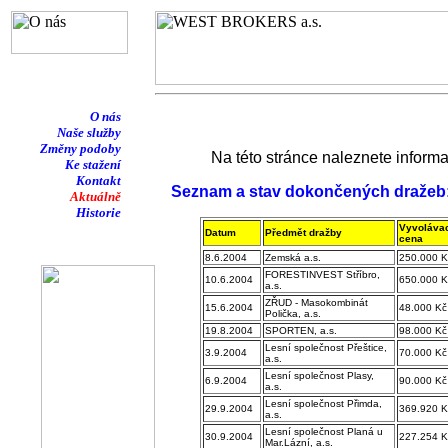
O nás
Naše služby
Změny podoby
Na této stránce naleznete informace 
Ke stažení
Kontakt
Seznam a stav dokončených dražeb
Aktuálně
Historie
Vyvolávac
Datum
Předmět dražby
cena
8.6.2004
Zemská a.s.
250.000 K
FORESTINVEST Stříbro,
10.6.2004
650.000 K
a.s.
ZŘUD - Masokombinát
15.6.2004
48.000 Kč
Polička, a.s.
19.8.2004
SPORTEN, a.s.
98.000 Kč
Lesní společnost Přeštice,
3.9.2004
70.000 Kč
a.s.
Lesní společnost Plasy,
6.9.2004
90.000 Kč
a.s.
Lesní společnost Přimda,
29.9.2004
369.920 K
a.s.
Lesní společnost Planá u
30.9.2004
227.254 K
Mar.Lázní, a.s.