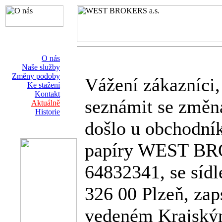
O nás
Naše služby
Změny podoby
Vážení zákazníci,
Ke stažení
Kontakt
seznámit se změn
Aktuálně
Historie
došlo u obchodní
papíry WEST BRO
64832341, se síd
326 00 Plzeň, za
vedeném Krajský