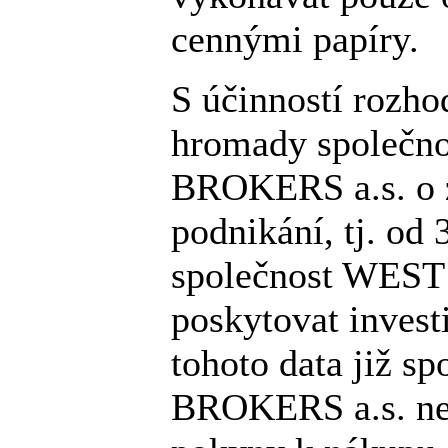
cennými papíry.
S účinností rozho
hromady společn
BROKERS a.s. o 
podnikání, tj. od
společnost WES
poskytovat invest
tohoto data již s
BROKERS a.s. ne