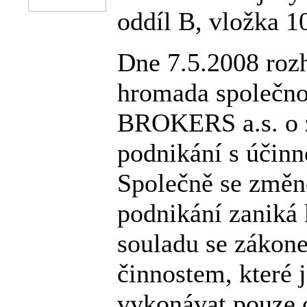
oddíl B, vložka 1
Dne 7.5.2008 roz
hromada společn
BROKERS a.s. o 
podnikání s účinn
Společně se změ
podnikání zaniká 
souladu se zákon
činnostem, které 
vykonávat pouze 